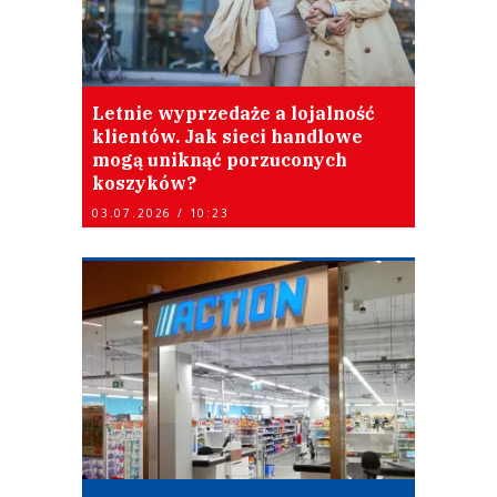
Letnie wyprzedaże a lojalność
klientów. Jak sieci handlowe
mogą uniknąć porzuconych
koszyków?
03.07.2026 / 10:23