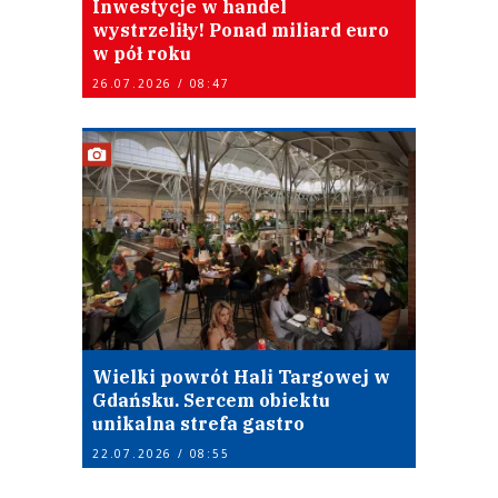
Inwestycje w handel
wystrzeliły! Ponad miliard euro
w pół roku
26.07.2026 / 08:47
Wielki powrót Hali Targowej w
Gdańsku. Sercem obiektu
unikalna strefa gastro
22.07.2026 / 08:55