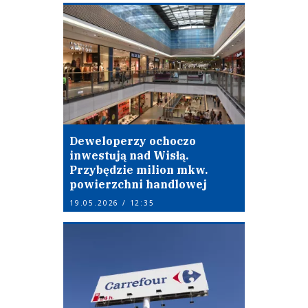
Deweloperzy ochoczo
inwestują nad Wisłą.
Przybędzie milion mkw.
powierzchni handlowej
19.05.2026 / 12:35