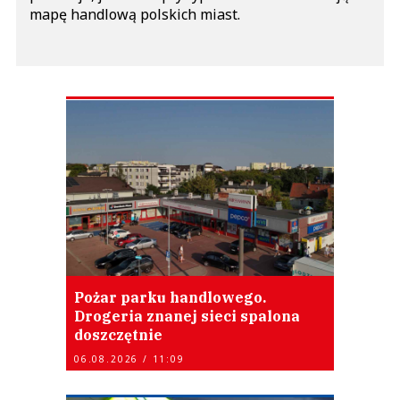
mapę handlową polskich miast.
Pożar parku handlowego.
Drogeria znanej sieci spalona
doszczętnie
06.08.2026 / 11:09