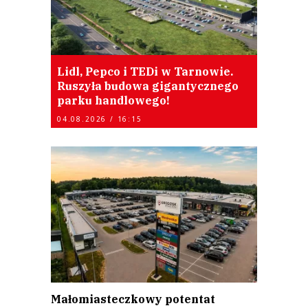
Lidl, Pepco i TEDi w Tarnowie.
Ruszyła budowa gigantycznego
parku handlowego!
04.08.2026 / 16:15
Małomiasteczkowy potentat