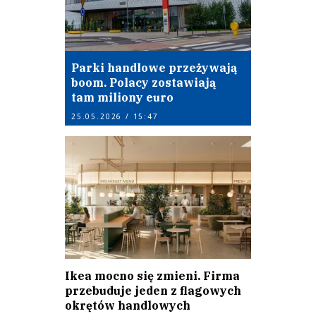
Parki handlowe przeżywają
boom. Polacy zostawiają
tam miliony euro
25.05.2026 / 15:47
Ikea mocno się zmieni. Firma
przebuduje jeden z flagowych
okrętów handlowych