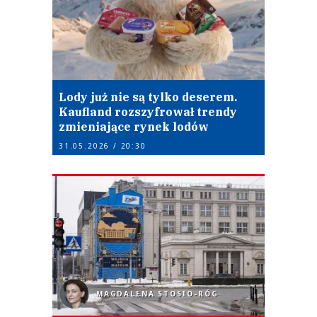
Lody już nie są tylko deserem.
Kaufland rozszyfrował trendy
zmieniające rynek lodów
31.05.2026 / 20:30
MAGDALENA STOSIO-RÓG