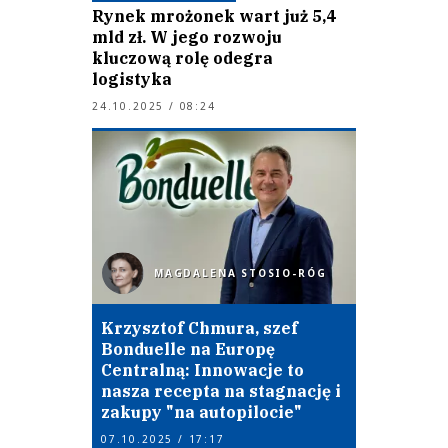
Rynek mrożonek wart już 5,4
mld zł. W jego rozwoju
kluczową rolę odegra
logistyka
24.10.2025 / 08:24
MAGDALENA STOSIO-RÓG
Krzysztof Chmura, szef
Bonduelle na Europę
Centralną: Innowacje to
nasza recepta na stagnację i
zakupy "na autopilocie"
07.10.2025 / 17:17