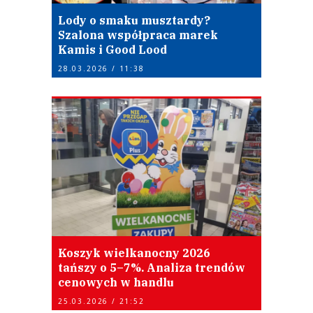
Lody o smaku musztardy?
Szalona współpraca marek
Kamis i Good Lood
28.03.2026 / 11:38
Koszyk wielkanocny 2026
tańszy o 5–7%. Analiza trendów
cenowych w handlu
25.03.2026 / 21:52