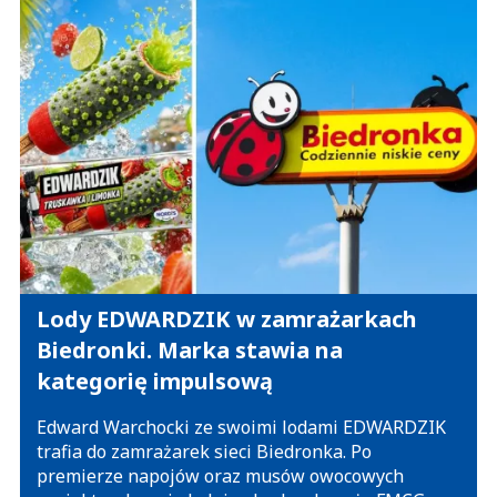
Lody EDWARDZIK w zamrażarkach
Biedronki. Marka stawia na
kategorię impulsową
Edward Warchocki ze swoimi lodami EDWARDZIK
trafia do zamrażarek sieci Biedronka. Po
premierze napojów oraz musów owocowych