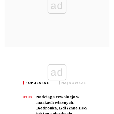
ad
ad
POPULARNE
NAJNOWSZE
Nadciąga rewolucja w
09.08.
markach własnych.
Biedronka, Lidl i inne sieci
już tego nie ukryją