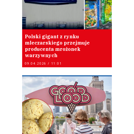
Polski gigant z rynku
mleczarskiego przejmuje
producenta mrożonek
warzywnych
09.04.2026 / 11:01