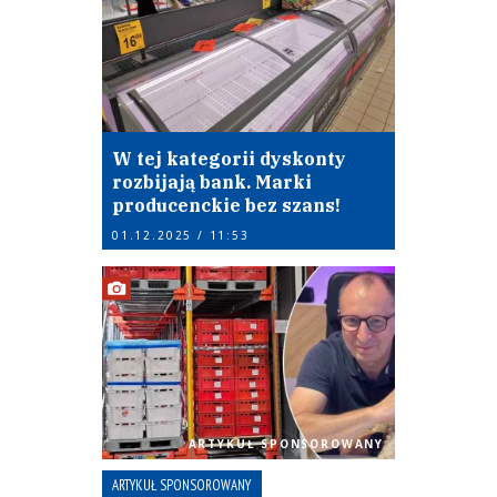
W tej kategorii dyskonty
rozbijają bank. Marki
producenckie bez szans!
01.12.2025 / 11:53
ARTYKUŁ SPONSOROWANY
ARTYKUŁ SPONSOROWANY