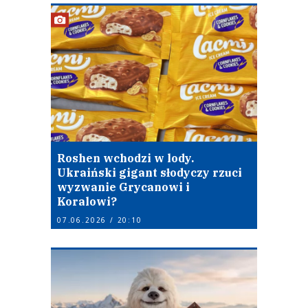
Roshen wchodzi w lody.
Ukraiński gigant słodyczy rzuci
wyzwanie Grycanowi i
Koralowi?
07.06.2026 / 20:10