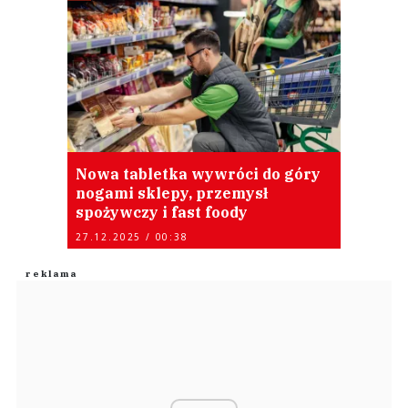
Nowa tabletka wywróci do góry
nogami sklepy, przemysł
spożywczy i fast foody
27.12.2025 / 00:38