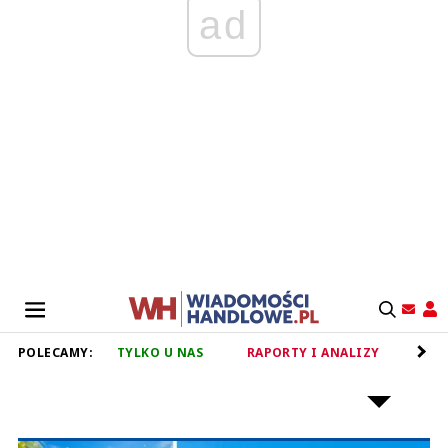
ad
POLECAMY:
TYLKO U NAS
RAPORTY I ANALIZY
RET
RYNEK ŻYWNOŚCI MROŻONEJ I LODÓW