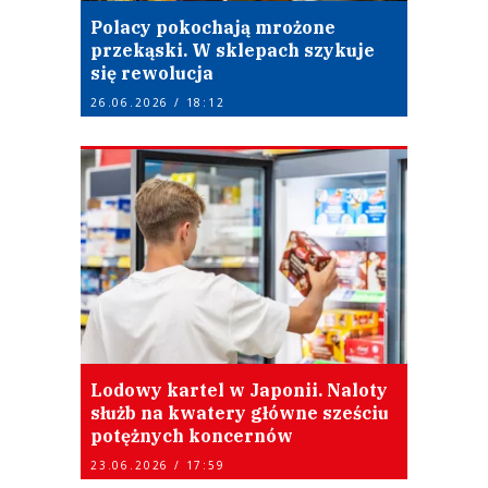
Polacy pokochają mrożone
przekąski. W sklepach szykuje
się rewolucja
26.06.2026 / 18:12
Lodowy kartel w Japonii. Naloty
służb na kwatery główne sześciu
potężnych koncernów
23.06.2026 / 17:59