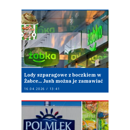
Lody szparagowe z boczkiem w
Żabce... Jush można je zamawiać
16.04.2026 / 13:41