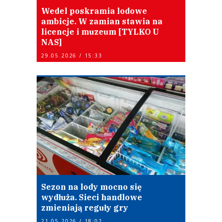
Wedel poskramia lodowe
ambicje. W zamian stawia na
licencje i muzeum [TYLKO U
NAS]
29.05.2026 / 15:33
Sezon na lody mocno się
wydłuża. Sieci handlowe
zmieniają reguły gry
21.05.2026 / 18:02